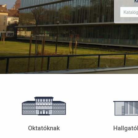
K
Oktatóknak
Hallgató