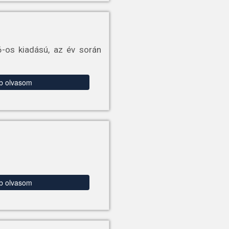
6-os kiadású, az év során
b olvasom
b olvasom