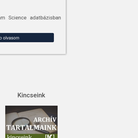
am Science adatbázisban
b olvasom
Kincseink