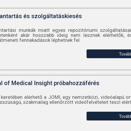
antartás és szolgáltatáskiesés
ntartási munkák miatt egyes repozitóriumi szolgáltatása
etenként akár hosszabb ideig nem lesznek elérhetők, é
tmeneti fennakadások léphetnek fel.
Továb
l of Medical Insight próbahozzáférés
keretében elérhető a JOMI, egy nemzetközi, videóalapú orv
sszúságú, szakmailag ellenőrzött videófelvételeit teszi elér
Továb