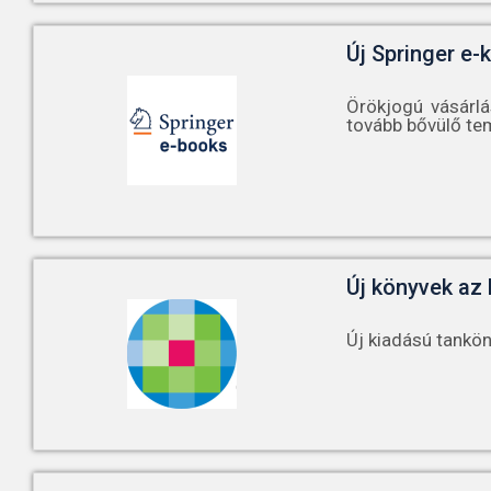
Új Springer e-
Örökjogú vásárlá
tovább bővülő te
Új könyvek az
Új kiadású tankö