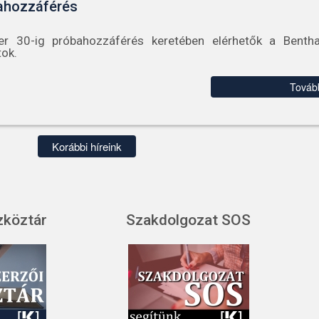
ahozzáférés
r 30-ig próbahozzáférés keretében elérhetők a Benth
tok.
Továb
Korábbi híreink
zköztár
Szakdolgozat SOS