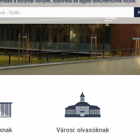
eresés a könyvtár könyvei, folyóiratai és egyéb dokumentumai között.
knak
Városi olvasóknak