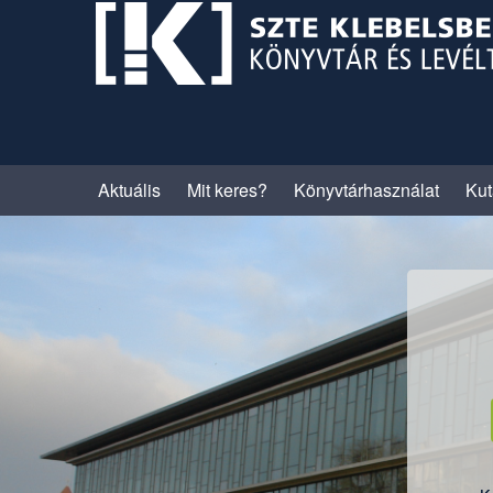
Skip
to
content
Aktuális
Mit keres?
Könyvtárhasználat
Kut