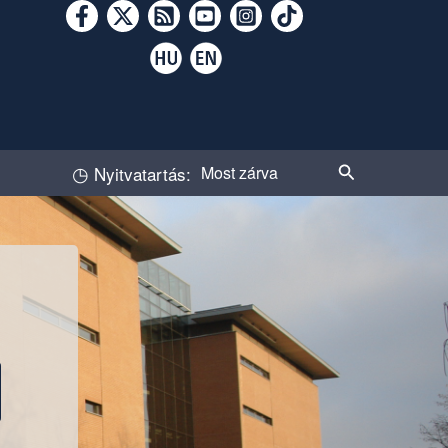
◷
Keresés
Nyitvatartás:
Most zárva