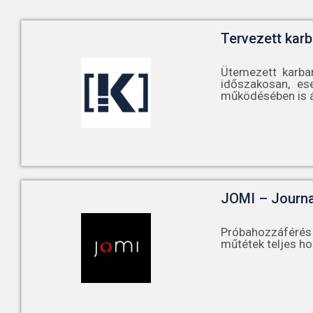
Tervezett karb
Ütemezett karba
időszakosan, es
működésében is á
JOMI – Journa
Próbahozzáférés 
műtétek teljes ho