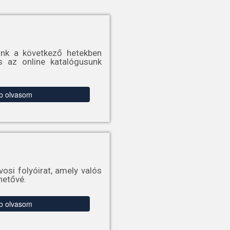
ink a következő hetekben
s az online katalógusunk
b olvasom
osi folyóirat, amely valós
hetővé.
b olvasom