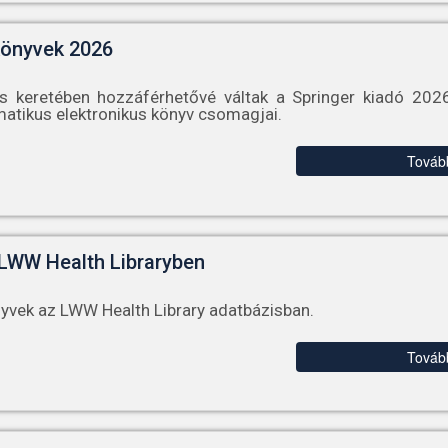
könyvek 2026
s keretében hozzáférhetővé váltak a Springer kiadó 202
matikus elektronikus könyv csomagjai.
Továb
 LWW Health Libraryben
nyvek az LWW Health Library adatbázisban.
Továb