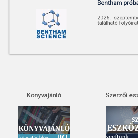
Bentham prób
2026. szeptembe
található folyóira
Könyvajánló
Szerzői es