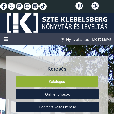
Skip
to
content
◷
Nyitvatartás:
Most zárva
Keresés
Katalógus
Online források
Contenta közös kereső