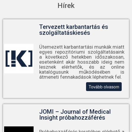
Hírek
Tervezett karbantartás és
szolgáltatáskiesés
Ütemezett karbantartási munkák miatt
egyes repozitóriumi szolgáltatásaink
a következő hetekben időszakosan,
esetenként akár hosszabb ideig nem
lesznek elérhetők, és az online
katalógusunk működésében is
átmeneti fennakadások léphetnek fel.
Tovább olvasom
JOMI – Journal of Medical
Insight próbahozzáférés
Próbahozzáférés keretében elérhető a