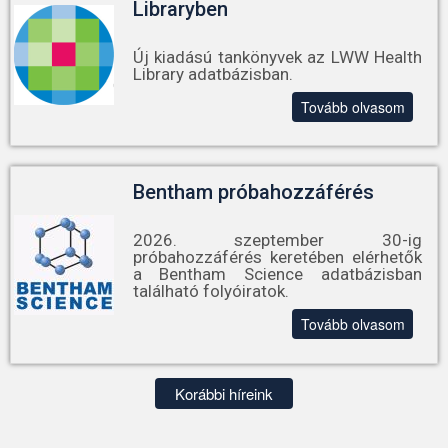
Libraryben
Új kiadású tankönyvek az LWW Health
Library adatbázisban.
Tovább olvasom
Bentham próbahozzáférés
2026. szeptember 30-ig
próbahozzáférés keretében elérhetők
a Bentham Science adatbázisban
található folyóiratok.
Tovább olvasom
Korábbi híreink